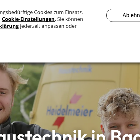
Über uns
Haustechnik
Karriere
Tankschutz
Heizung
Elektro
Pv-Anlagen (Wallbox)
Wärmepumpen
Sanitär
ustechnik in Ba